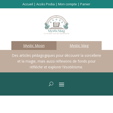
Accueil
|
Accès Podia
|
Mon compte
|
Panier
Mystic Moon
Mystic Mag
Des articles pédagogiques pour découvrir la sorcellerie
et la magie, mais aussi réflexions de fonds pour
réfléchir et explorer l’ésotérisme.