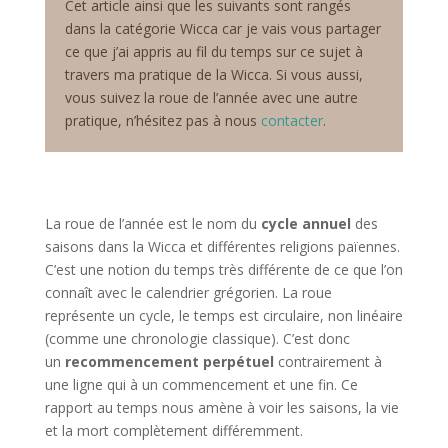
Cet article ainsi que les suivants sont rangés
dans la catégorie Wicca car je vais vous partager
ce que j’ai appris au fil du temps sur ce sujet à
travers ma pratique de la Wicca. Si vous aussi,
vous suivez la roue de l’année avec une autre
pratique, n’hésitez pas à nous
contacter
.
La roue de l’année est le nom du
cycle annuel
des
saisons dans la Wicca et différentes religions païennes.
C’est une notion du temps très différente de ce que l’on
connaît avec le calendrier grégorien. La roue
représente un cycle, le temps est circulaire, non linéaire
(comme une chronologie classique). C’est donc
un
recommencement perpétuel
contrairement à
une ligne qui à un commencement et une fin. Ce
rapport au temps nous amène à voir les saisons, la vie
et la mort complètement différemment.