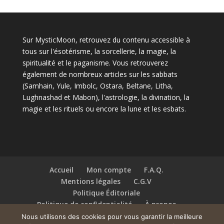
Sur MysticMoon, retrouvez du contenu accessible à
tous sur l'ésotérisme, la sorcellerie, la magie, la
spiritualité et le paganisme. Vous retrouverez
également de nombreux articles sur les sabbats
(Samhain, Yule, Imbolc, Ostara, Beltane, Litha,
Lughnashad et Mabon), l'astrologie, la divination, la
magie et les rituels ou encore la lune et les esbats.
Accueil
Mon compte
F.A.Q.
Mentions légales
C.G.V
Politique Éditoriale
Politique de confidentialité
À propos
Contact
Nous utilisons des cookies pour vous garantir la meilleure