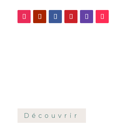
réseaux sociaux !
L’abonnement à 3 euros
Si vous souhaitez soutenir le MysticMag, vous
pouvez vous inscrire à l’abonnement à
3
euros/mois
(ou 29 euros/an). Cet abonnement
permet de soutenir le MysticMag !
Vous aurez accès
au serveur de discussion
Discord, à une méditation guidée tous les mois et
aux codes promos/événements en exclusivité.
Découvrir