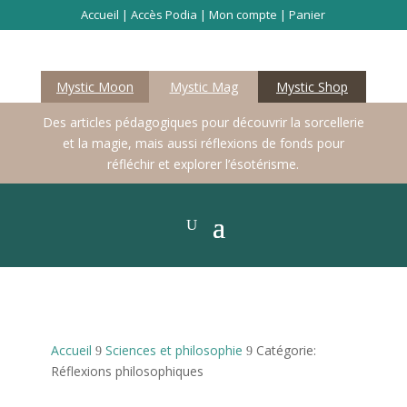
Accueil
|
Accès Podia
|
Mon compte
|
Panier
Mystic Moon
Mystic Mag
Mystic Shop
Des articles pédagogiques pour découvrir la sorcellerie
et la magie, mais aussi réflexions de fonds pour
réfléchir et explorer l’ésotérisme.
Accueil
Sciences et philosophie
Catégorie:
9
9
Réflexions philosophiques