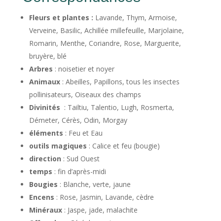
Fleurs et plantes :
Lavande, Thym, Armoise,
Verveine, Basilic, Achillée millefeuille, Marjolaine,
Romarin, Menthe, Coriandre, Rose, Marguerite,
bruyère, blé
Arbres
: noisetier et noyer
Animaux
: Abeilles, Papillons, tous les insectes
pollinisateurs, Oiseaux des champs
Divinités
: Tailtiu, Talentio, Lugh, Rosmerta,
Démeter, Cérès, Odin, Morgay
éléments
: Feu et Eau
outils magiques
: Calice et feu (bougie)
direction
: Sud Ouest
temps
: fin d’après-midi
Bougies
: Blanche, verte, jaune
Encens
: Rose, Jasmin, Lavande, cèdre
Minéraux
: Jaspe, jade, malachite