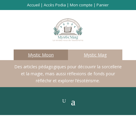
Accueil
|
Accès Podia
|
Mon compte
|
Panier
Mystic Moon
Mystic Mag
Des articles pédagogiques pour découvrir la sorcellerie
et la magie, mais aussi réflexions de fonds pour
réfléchir et explorer l’ésotérisme.