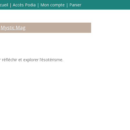
cueil
|
Accès Podia
|
Mon compte
|
Panier
Mystic Mag
réfléchir et explorer l’ésotérisme.