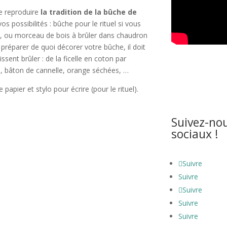
de reproduire
la tradition de la bûche de
os possibilités : bûche pour le rituel si vous
, ou morceau de bois à brûler dans chaudron
préparer de quoi décorer votre bûche, il doit
issent brûler : de la ficelle en coton par
, bâton de cannelle, orange séchées, …
apier et stylo pour écrire (pour le rituel).
 newsletter !
Suivez-nou
sociaux !
énergies de la lune ainsi que les nouveaux
ès
Suivre
Suivre
Suivre
Suivre
Suivre