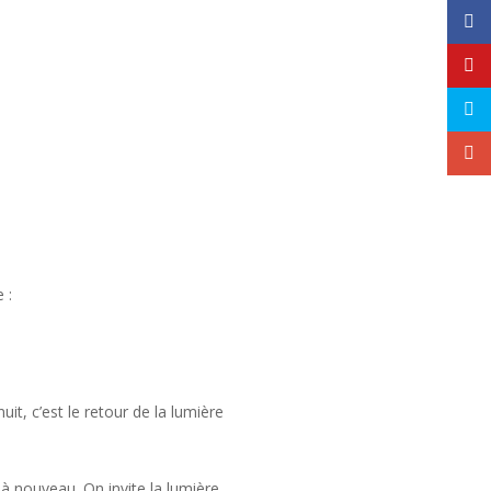
 :
uit, c’est le retour de la lumière
r à nouveau. On invite la lumière