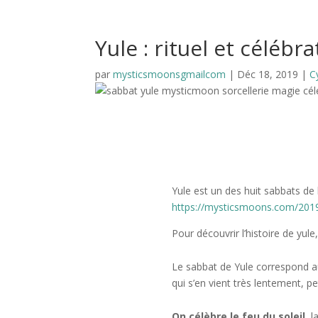
Yule : rituel et célébr
par
mysticsmoonsgmailcom
|
Déc 18, 2019
|
C
Yule est un des huit sabbats de l
https://mysticsmoons.com/2019
Pour découvrir l’histoire de yul
Le sabbat de Yule correspond au s
qui s’en vient très lentement, pet
On célèbre le feu du soleil
, 