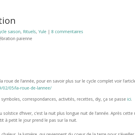
ation
ycle saison
,
Rituels
,
Yule
|
8 commentaires
a roue de l’année, pour en savoir plus sur le cycle complet voir l’article
/02/05/la-roue-de-lannee/
e, symboles, correspondances, activités, recettes, diy, ça se passe
ici
.
olstice d’hiver, c’est la nuit plus longue nuit de l’année. Après cette n
it à petit le jour prend le pas sur la nuit.
la chaleur, la lumière, qui reviennent du coeur de la terre pour s’éveille