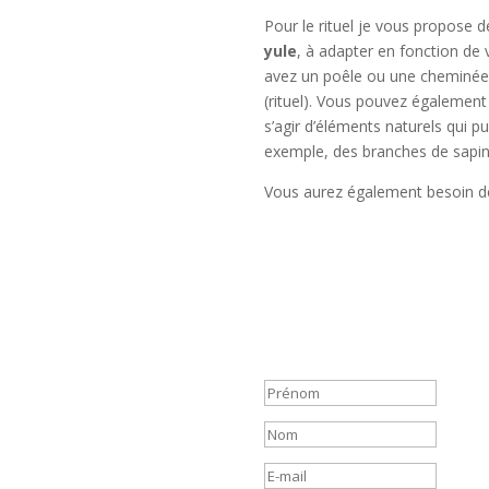
Pour le rituel je vous propose 
yule
, à adapter en fonction de v
avez un poêle ou une cheminée
(rituel). Vous pouvez également 
s’agir d’éléments naturels qui pu
exemple, des branches de sapin
Vous aurez également besoin de p
Incrivez-vous à la
Recevez deux fois par mois les 
articles du MysticMag !
Message de succ