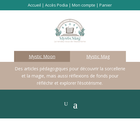
Accueil
|
Accès Podia
|
Mon compte
|
Panier
Mystic Moon
Mystic Mag
Des articles pédagogiques pour découvrir la sorcellerie
et la magie, mais aussi réflexions de fonds pour
réfléchir et explorer l’ésotérisme.