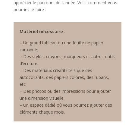
apprécier le parcours de l’année. Voici comment vous
pourriez le faire :
Matériel nécessaire :
– Un grand tableau ou une feuille de papier
cartonné.
– Des stylos, crayons, marqueurs et autres outils
d’écriture.
– Des matériaux créatifs tels que des
autocollants, des papiers colorés, des rubans,
etc.
– Des photos ou des impressions pour ajouter
une dimension visuelle.
– Un espace dédié où vous pourrez ajouter des
éléments chaque mois.