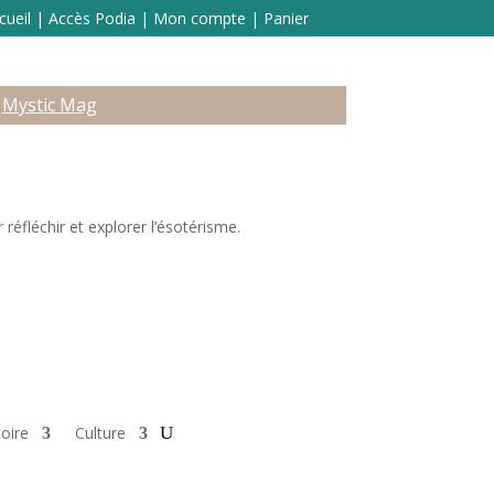
cueil
|
Accès Podia
|
Mon compte
|
Panier
Mystic Mag
réfléchir et explorer l’ésotérisme.
toire
Culture