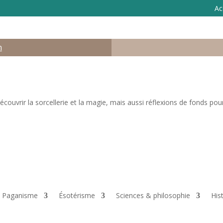
Ac
n
ouvrir la sorcellerie et la magie, mais aussi réflexions de fonds pour 
 & Paganisme
Ésotérisme
Sciences & philosophie
His