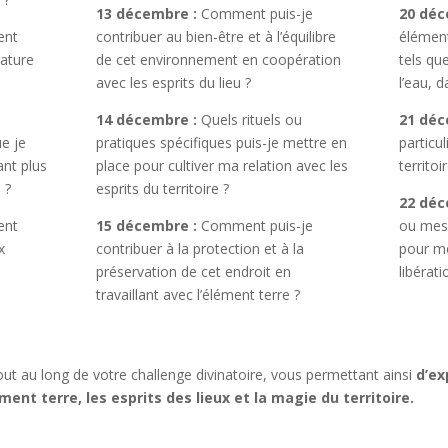
13 décembre :
Comment puis-je
20 déc
ent
contribuer au bien-être et à l’équilibre
élément
nature
de cet environnement en coopération
tels que
avec les esprits du lieu ?
l’eau, d
14 décembre :
Quels rituels ou
21 déc
e je
pratiques spécifiques puis-je mettre en
particu
nt plus
place pour cultiver ma relation avec les
territo
 ?
esprits du territoire ?
22 déc
ent
15 décembre :
Comment puis-je
ou mess
x
contribuer à la protection et à la
pour mo
préservation de cet endroit en
libérati
travaillant avec l’élément terre ?
ut au long de votre challenge divinatoire, vous permettant ainsi
d’ex
ment terre, les esprits des lieux et la magie du territoire.