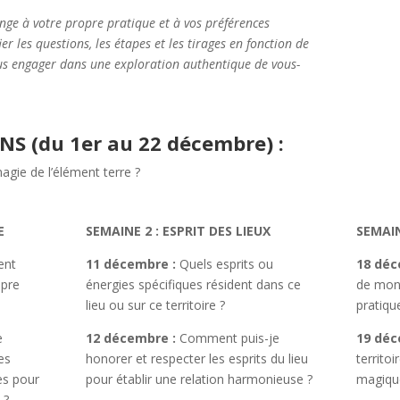
enge à votre propre pratique et à vos préférences
r les questions, les étapes et les tirages en fonction de
vous engager dans une exploration authentique de vous-
NS (du 1er au 22 décembre) :
agie de l’élément terre ?
E
SEMAINE 2 : ESPRIT DES LIEUX
SEMAIN
ent
11 décembre :
Quels esprits ou
18 déc
opre
énergies spécifiques résident dans ce
de mon 
lieu ou sur ce territoire ?
pratiqu
e
12 décembre :
Comment puis-je
19 déc
es
honorer et respecter les esprits du lieu
territo
es pour
pour établir une relation harmonieuse ?
magiqu
 ?