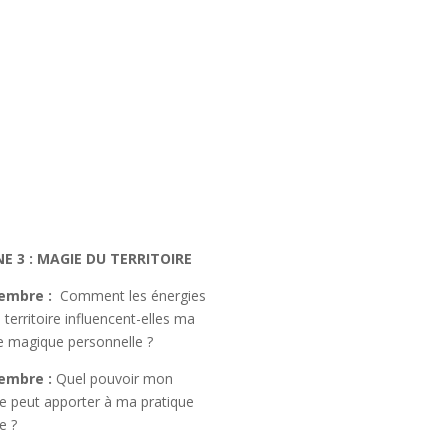
E 3 : MAGIE DU TERRITOIRE
embre :
Comment les énergies
territoire influencent-elles ma
e magique personnelle ?
embre :
Quel pouvoir mon
ire peut apporter à ma pratique
e ?