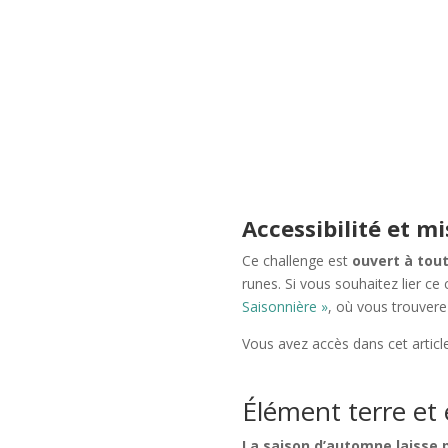
Accessibilité et m
Ce challenge est
ouvert à tou
runes. Si vous souhaitez lier c
Saisonnière »
, où vous trouver
Vous avez accès dans cet article
Élément terre et 
La saison d’automne laisse pe