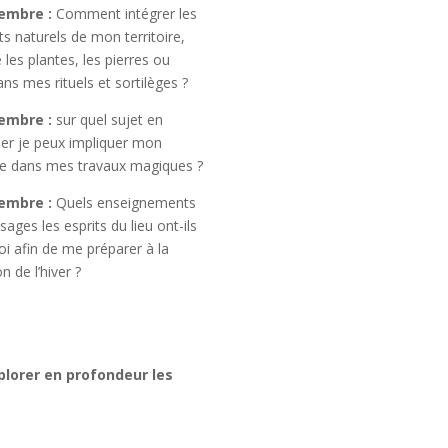
embre :
Comment intégrer les
s naturels de mon territoire,
 les plantes, les pierres ou
ans mes rituels et sortilèges ?
embre :
sur quel sujet en
lier je peux impliquer mon
ire dans mes travaux magiques ?
embre :
Quels enseignements
ages les esprits du lieu ont-ils
i afin de me préparer à la
on de l’hiver ?
plorer en profondeur les