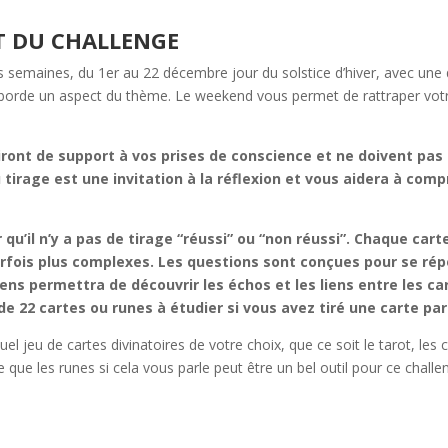
 DU CHALLENGE
s semaines, du 1er au 22 décembre jour du solstice d’hiver, avec une 
orde un aspect du thème. Le weekend vous permet de rattraper votre
viront de support à vos prises de conscience et ne doivent p
u tirage est une invitation à la réflexion et vous aidera à com
 qu’il n’y a pas de tirage “réussi” ou “non réussi”. Chaque carte
parfois plus complexes. Les questions sont conçues pour se r
ens permettra de découvrir les échos et les liens entre les car
e 22 cartes ou runes à étudier si vous avez tiré une carte par 
el jeu de cartes divinatoires de votre choix, que ce soit le tarot, les 
 que les runes si cela vous parle peut être un bel outil pour ce challen