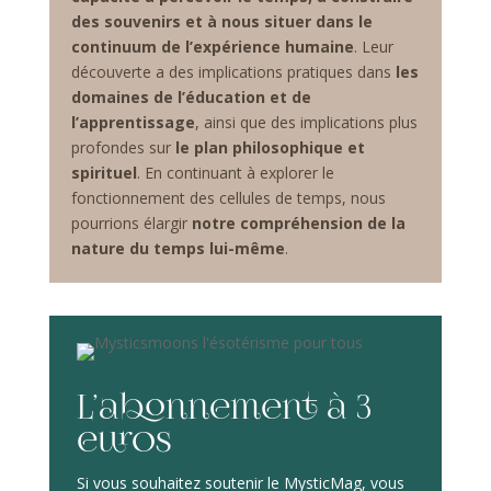
des souvenirs et à nous situer dans le
continuum de l’expérience humaine
. Leur
découverte a des implications pratiques dans
les
domaines de l’éducation et de
l’apprentissage
, ainsi que des implications plus
profondes sur
le plan philosophique et
spirituel
. En continuant à explorer le
fonctionnement des cellules de temps, nous
pourrions élargir
notre compréhension de la
nature du temps lui-même
.
L’abonnement à 3
euros
Si vous souhaitez soutenir le MysticMag, vous