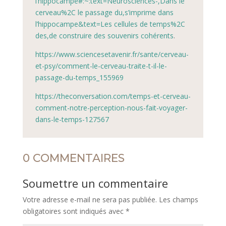
l’hippocampe#:~:text=Neurosciences-,Dans
le
cerveau%2C le passage du,s’imprime dans
l’hippocampe&text=Les cellules de temps%2C
des,de construire des souvenirs cohérents
.
https://www.sciencesetavenir.fr/sante/cerveau-
et-psy/comment-le-cerveau-traite-t-il-le-
passage-du-temps_155969
https://theconversation.com/temps-et-cerveau-
comment-notre-perception-nous-fait-voyager-
dans-le-temps-127567
0 COMMENTAIRES
Soumettre un commentaire
Votre adresse e-mail ne sera pas publiée.
Les champs
obligatoires sont indiqués avec
*