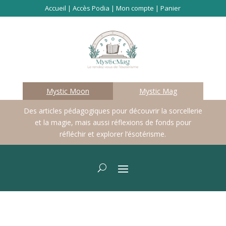
Accueil
|
Accès Podia
|
Mon compte
|
Panier
Mystic Moon
Mystic Mag
Des articles pédagogiques pour découvrir la sorcellerie
et la magie, mais aussi réflexions de fonds pour
réfléchir et explorer l’ésotérisme.