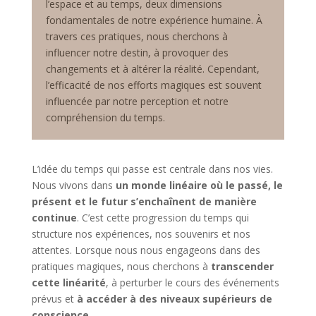
l’espace et au temps, deux dimensions
fondamentales de notre expérience humaine. À
travers ces pratiques, nous cherchons à
influencer notre destin, à provoquer des
changements et à altérer la réalité. Cependant,
l’efficacité de nos efforts magiques est souvent
influencée par notre perception et notre
compréhension du temps.
L’idée du temps qui passe est centrale dans nos vies.
Nous vivons dans
un monde linéaire où le passé, le
présent et le futur s’enchaînent de manière
continue
. C’est cette progression du temps qui
structure nos expériences, nos souvenirs et nos
attentes. Lorsque nous nous engageons dans des
pratiques magiques, nous cherchons à
transcender
cette linéarité
, à perturber le cours des événements
prévus et
à accéder à des niveaux supérieurs de
conscience.