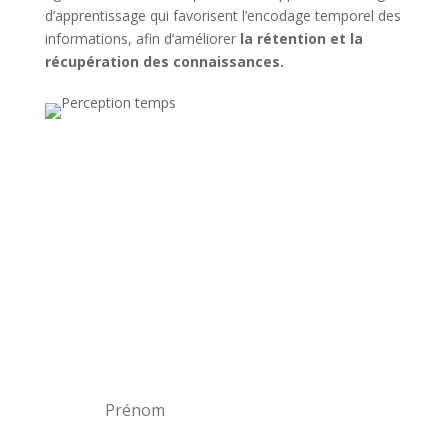
d’apprentissage qui favorisent l’encodage temporel des
informations, afin d’améliorer
la rétention et la
récupération des connaissances.
Incrivez-vous à la
newsletter !
Recevez deux fois par mois les
énergies de la lune ainsi que les
nouveaux articles du MysticMag !