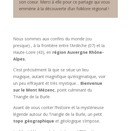
son coeur. Merci à elle pour ce partage qui vous
emmène à la découverte d’un folklore régional !
Nous sommes aux confins du monde (ou
presque) , à la frontière entre l’
Ardèche
(07) et la
Haute-Loire
(43), en
région
Auvergne Rhône-
Alpes.
C’est précisément là que se situe un lieu
magique, autant magnifique qu’énigmatique, voir
un peu effrayant et très mystique…
Bienvenue
sur
le Mont Mézenc
, point culminant du
Triangle de la Burle.
Avant de vous conter l’histoire et la mystérieuse
légende autour du Triangle de la Burle, un petit
topo géographique
et géologique s’impose.