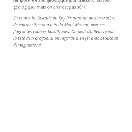
temporelle et/ou géologique (bon d’accord, surtout
géologique, mais on en n’est pas sûr !).
En photo, la Cascade du Ray Pic dans un ancien cratère
de volcan situé non loin du Mont Mézenc, avec ses
flagrantes coulées basaltiques. On peut d’ailleurs y voir
la tête d’un dragon, si on regarde bien (et avec beaucoup
d’imagination)!
Incrivez-vous à la
newsletter !
Recevez deux fois par mois les
énergies de la lune ainsi que les
nouveaux articles du MysticMag !