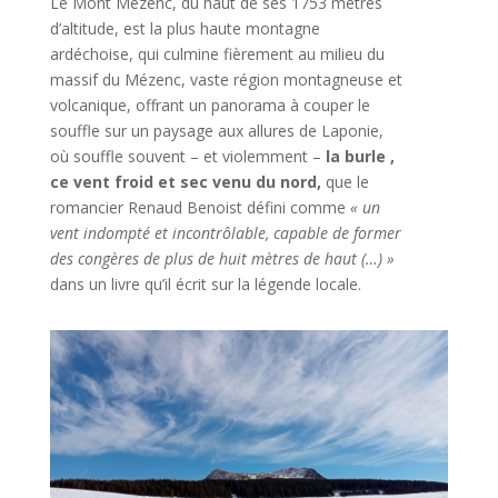
Le Mont Mézenc, du haut de ses
1753 mètres
d’altitude
, est la plus haute montagne
ardéchoise, qui culmine fièrement au milieu du
massif du Mézenc
, vaste région montagneuse et
volcanique, offrant un panorama à couper le
souffle sur un paysage aux allures de Laponie
,
où souffle souvent – et violemment –
la burle
,
ce vent froid et sec venu du nord,
que le
romancier Renaud Benoist défini comme
« un
vent indompté et incontrôlable, capable de former
des congères de plus de huit mètres de haut (…) »
dans un livre qu’il écrit
sur la légende locale.