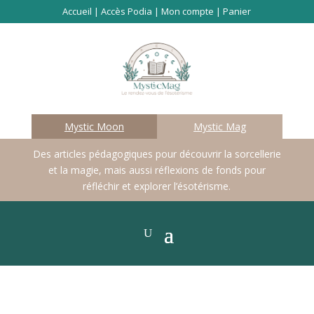
Accueil
|
Accès Podia
|
Mon compte
|
Panier
Mystic Moon
Mystic Mag
Des articles pédagogiques pour découvrir la sorcellerie
et la magie, mais aussi réflexions de fonds pour
réfléchir et explorer l’ésotérisme.