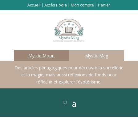
Accueil
|
Accès Podia
|
Mon compte
|
Panier
Mystic Moon
Mystic Mag
Des articles pédagogiques pour découvrir la sorcellerie
et la magie, mais aussi réflexions de fonds pour
réfléchir et explorer l’ésotérisme.