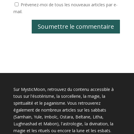
Prévenez-moi de tous les nouveaux articles par e-
mail.
Soumettre le commentaire
Sur MysticMoon, retrouvez du contenu accessible à
tous sur l'ésotérisme, la sorcellerie, la magie, la
spiritualité et le paganisme. Vous retrouverez
également de nombreux articles sur les sabbats
(Samhain, Yule, Imbolc, Ostara, Beltane, Litha,
Lughnashad et Mabon), l'astrologie, la divination, la
magie et les rituels ou encore la lune et les esbats.