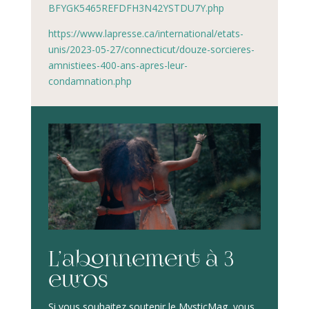
BFYGK5465REFDFH3N42YSTDU7Y.php
https://www.lapresse.ca/international/etats-
unis/2023-05-27/connecticut/douze-sorcieres-
amnistiees-400-ans-apres-leur-
condamnation.php
L’abonnement à 3
euros
Si vous souhaitez soutenir le MysticMag, vous