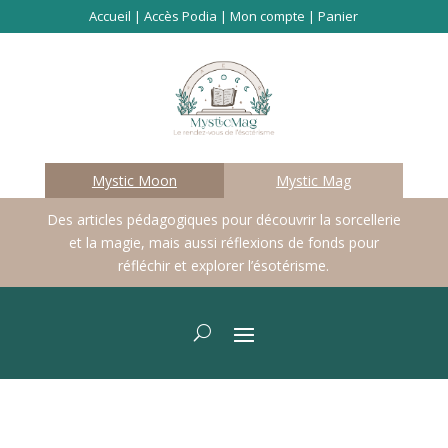
Accueil
|
Accès Podia
|
Mon compte
|
Panier
Mystic Moon
Mystic Mag
Des articles pédagogiques pour découvrir la sorcellerie
et la magie, mais aussi réflexions de fonds pour
réfléchir et explorer l’ésotérisme.