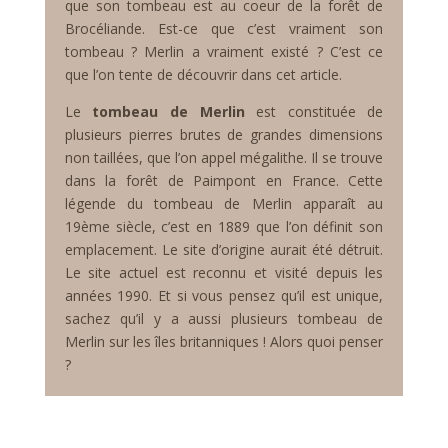
que son tombeau est au coeur de la forêt de
Brocéliande. Est-ce que c’est vraiment son
tombeau ? Merlin a vraiment existé ? C’est ce
que l’on tente de découvrir dans cet article.
Le
tombeau de Merlin
est
constituée de
plusieurs pierres brutes de grandes dimensions
non taillées, que l’on appel mégalithe. Il se trouve
dans la forêt de Paimpont en France. Cette
légende du tombeau de Merlin apparaît au
19ème siècle, c’est en 1889 que l’on définit son
emplacement. Le site d’origine aurait été détruit.
Le site actuel est reconnu et visité depuis les
années 1990. Et si vous pensez qu’il est unique,
sachez qu’il y a aussi plusieurs tombeau de
Merlin sur les îles britanniques ! Alors quoi penser
?