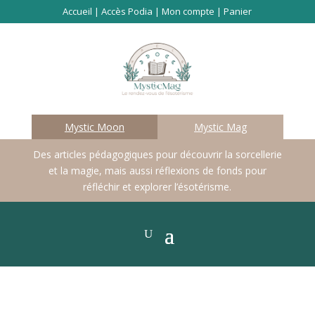
Accueil
|
Accès Podia
|
Mon compte
|
Panier
Mystic Moon
Mystic Mag
Des articles pédagogiques pour découvrir la sorcellerie
et la magie, mais aussi réflexions de fonds pour
réfléchir et explorer l’ésotérisme.