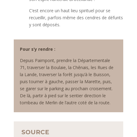
C’est encore un haut lieu spirituel pour se
recueillir, parfois même des cendres de défunts
y sont déposés.
Pour s’y rendre :
Depuis Paimpont, prendre la Départementale
71, traverser la Boulaie, la Chênais, les Rues de
la Lande, traverser la forêt jusqu’à le Buisson,
puis tourner à gauche, passer la Marette, puis,
se garer sur le parking au prochain croisement.
De là, partir à pied sur le sentier direction le
tombeau de Merlin de l’autre coté de la route.
SOURCE