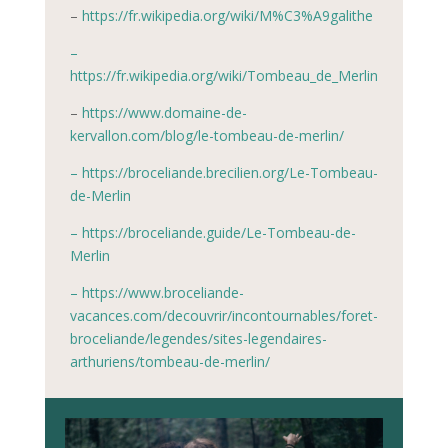
–
https://fr.wikipedia.org/wiki/M%C3%A9galithe
–
https://fr.wikipedia.org/wiki/Tombeau_de_Merlin
–
https://www.domaine-de-
kervallon.com/blog/le-tombeau-de-merlin/
– https://broceliande.brecilien.org/Le-Tombeau-
de-Merlin
– https://broceliande.guide/Le-Tombeau-de-
Merlin
– https://www.broceliande-
vacances.com/decouvrir/incontournables/foret-
broceliande/legendes/sites-legendaires-
arthuriens/tombeau-de-merlin/