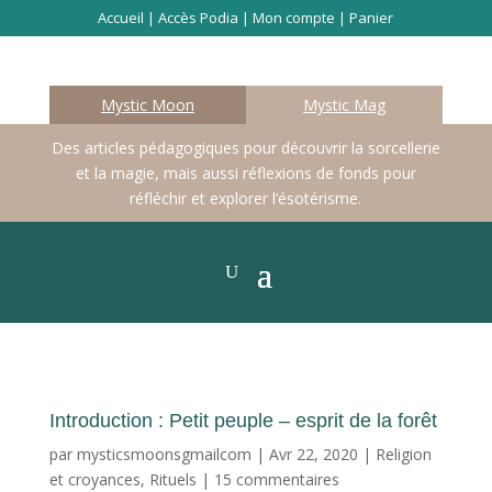
Accueil
|
Accès Podia
|
Mon compte
|
Panier
Mystic Moon
Mystic Mag
Des articles pédagogiques pour découvrir la sorcellerie
et la magie, mais aussi réflexions de fonds pour
réfléchir et explorer l’ésotérisme.
Introduction : Petit peuple – esprit de la forêt
par
mysticsmoonsgmailcom
|
Avr 22, 2020
|
Religion
et croyances
,
Rituels
|
15 commentaires