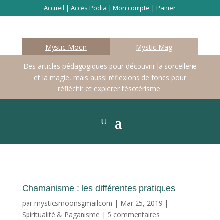
Accueil
|
Accès Podia
|
Mon compte
|
Panier
Mystic Moon
Mystic Mag
Des articles pédagogiques pour découvrir la sorcellerie
et la magie, mais aussi réflexions de fonds pour
réfléchir et explorer l’ésotérisme.
Chamanisme : les différentes pratiques
par
mysticsmoonsgmailcom
|
Mar 25, 2019
|
Spiritualité & Paganisme
|
5 commentaires