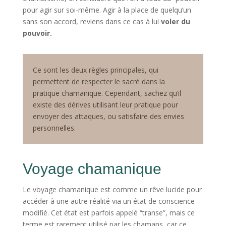
pour agir sur soi-même. Agir à la place de quelqu’un
sans son accord, reviens dans ce cas à lui
voler du
pouvoir.
Ce sont les deux règles principales, qui
permettent de respecter le sacré dans la
pratique chamanique. Cependant, sachez qu’il
existe des dérives utilisant leur pratique pour
envoyer des attaques, ou satisfaire des envies
personnelles.
Voyage chamanique
Le voyage chamanique est comme un rêve lucide pour
accéder à une autre réalité via un état de conscience
modifié. Cet état est parfois appelé “transe”, mais ce
terme est rarement utilisé par les chamans, car ce