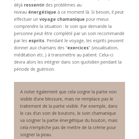
déjà
ressentir
des problèmes au
niveau
énergétique
à ce moment là. Si besoin, il peut
effectuer un
voyage chamanique
pour mieux
comprendre la situation : le soin que demande la
personne peut être complété par un soin recommandé
par les
esprits
. Pendant le voyage, les esprits peuvent
donner aux chamans des “
exercices
” (visualisation,
méditation etc..) à transmettre au patient. Celui-ci
devra alors les intégrer dans son quotidien pendant la
période de guérison.
A noter également que cela soigne la partie non
visible d’une blessure, mais ne remplace pas le
traitement de la partie visible. Par exemple, dans
le cas d’un soin de boutons, le soin chamanique
va soigner la partie énergétique du bouton, mais
cela n’empêche pas de mettre de la crème pour
soigner la peau.