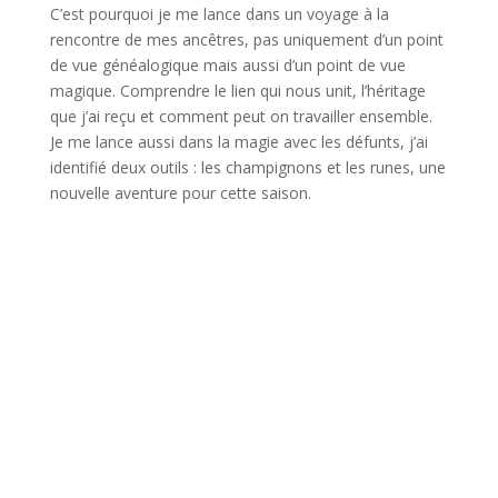
C’est pourquoi je me lance dans un voyage à la
rencontre de mes ancêtres, pas uniquement d’un point
de vue généalogique mais aussi d’un point de vue
magique. Comprendre le lien qui nous unit, l’héritage
que j’ai reçu et comment peut on travailler ensemble.
Je me lance aussi dans la magie avec les défunts, j’ai
identifié deux outils : les champignons et les runes, une
nouvelle aventure pour cette saison.
Incrivez-vous à la
newsletter !
Recevez deux fois par mois les
énergies de la lune ainsi que les
nouveaux articles du MysticMag !