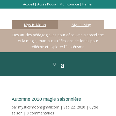
Accueil
|
Accès Podia
|
Mon compte
|
Panier
Mystic Moon
Mystic Mag
Des articles pédagogiques pour découvrir la sorcellerie
et la magie, mais aussi réflexions de fonds pour
réfléchir et explorer l’ésotérisme.
Automne 2020 magie saisonnière
par
mysticsmoonsgmailcom
|
Sep 22, 2020
|
Cycle
saison
|
0 commentaires