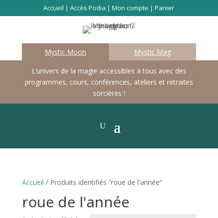
Accueil
|
Accès Podia
|
Mon compte
|
Panier
Mystic Moon
Mystic Mag
L’univers de la magie accessibles à tous avec des
programmes, cours, conférences, ateliers et retraites
sorcières !
Accueil
/ Produits identifiés “roue de l'année”
roue de l'année