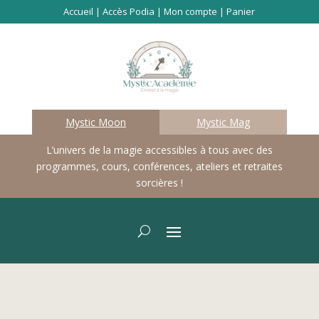
Accueil
|
Accès Podia
|
Mon compte
|
Panier
Mystic Moon
Mystic Mag
L’univers de la magie accessibles à tous avec des
programmes, cours, conférences, ateliers et retraites
sorcières !