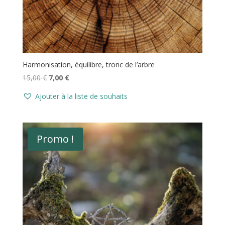
Harmonisation, équilibre, tronc de l’arbre
Le
Le
15,00
€
7,00
€
prix
prix
Ajouter à la liste de souhaits
initial
actuel
était :
est :
15,00 €.
7,00 €.
Promo !