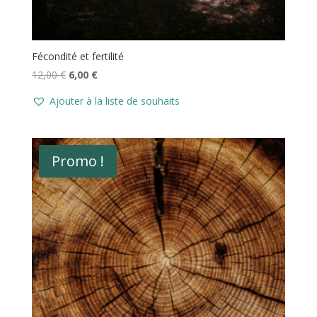
Fécondité et fertilité
Le
Le
12,00
€
6,00
€
prix
prix
Ajouter à la liste de souhaits
initial
actuel
était :
est :
12,00 €.
6,00 €.
Promo !