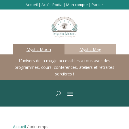
Accueil
|
Accès Podia
|
Mon compte
|
Panier
Mystic Moon
Mystic Mag
L’univers de la magie accessibles à tous avec des
programmes, cours, conférences, ateliers et retraites
sorcières !
Accueil
/ printemps