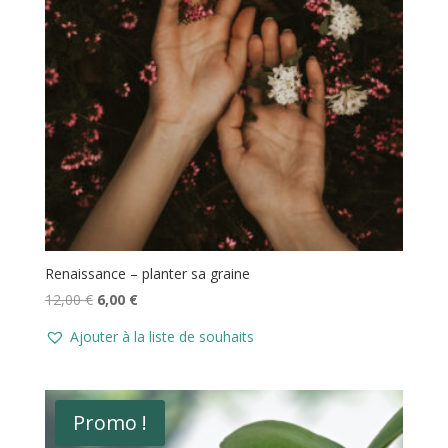
Renaissance – planter sa graine
Le
Le
12,00
€
6,00
€
prix
prix
Ajouter à la liste de souhaits
initial
actuel
était :
est :
12,00 €.
6,00 €.
Promo !