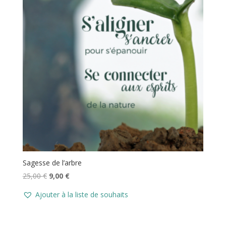
Sagesse de l’arbre
Le
Le
25,00
€
9,00
€
prix
prix
Ajouter à la liste de souhaits
initial
actuel
était :
est :
25,00 €.
9,00 €.