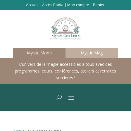
Accueil
|
Accès Podia
|
Mon compte
|
Panier
Mystic Moon
Mystic Mag
L’univers de la magie accessibles à tous avec des
programmes, cours, conférences, ateliers et retraites
sorcières !