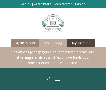
Accueil
|
Accès Podia
|
Mon compte
|
Panier
Mystic Moon
Mystic Mag
Mystic Shop
Des articles pédagogiques pour découvrir la sorcellerie
et la magie, mais aussi réflexions de fonds pour
réfléchir et explorer l’ésotérisme.