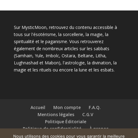
Sur MysticMoon, retrouvez du contenu accessible à
tous sur l'ésotérisme, la sorcellerie, la magie, la
spiritualité et le paganisme. Vous retrouverez
également de nombreux articles sur les sabbats
(Samhain, Yule, Imbolc, Ostara, Beltane, Litha,
Lughnashad et Mabon), l'astrologie, la divination, la
magie et les rituels ou encore la lune et les esbats.
Accueil
Mon compte
F.A.Q.
Mentions légales
C.G.V
Politique Éditoriale
Politique de confidentialité
À propos
Contact
Nous utilisons des cookies pour vous garantir la meilleure