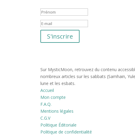
Merci pour votre inscriptio
S'inscrire
Sur MysticMoon, retrouvez du contenu accessible 
nombreux articles sur les sabbats (Samhain, Yule,
lune et les esbats.
Accueil
Mon compte
F.A.Q.
Mentions légales
C.G.V
Politique Éditoriale
Politique de confidentialité