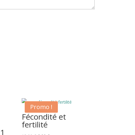
Promo !
Fécondité et
fertilité
21