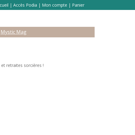
cueil
|
Accès Podia
|
Mon compte
|
Panier
Mystic Mag
t retraites sorcières !