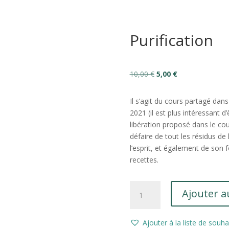
Purification
Le
Le
10,00
€
5,00
€
prix
prix
initial
actuel
Il s’agit du cours partagé dan
était :
est :
2021 (il est plus intéressant d
10,00 €.
5,00 €.
libération proposé dans le cours
défaire de tout les résidus de 
l’esprit, et également de son
recettes.
quantité
Ajouter a
de
Purification
Ajouter à la liste de souha