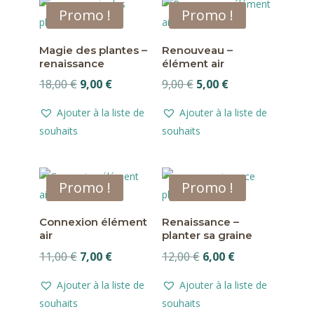
Promo !
Promo !
Magie des plantes –
Renouveau –
renaissance
élément air
Le
Le
Le
Le
18,00
€
9,00
€
9,00
€
5,00
€
prix
prix
prix
prix
Ajouter à la liste de
Ajouter à la liste de
initial
actuel
initial
actuel
souhaits
souhaits
était :
est :
était :
est :
18,00 €.
9,00 €.
9,00 €.
5,00 €.
Promo !
Promo !
Connexion élément
Renaissance –
air
planter sa graine
Le
Le
Le
Le
11,00
€
7,00
€
12,00
€
6,00
€
prix
prix
prix
prix
Ajouter à la liste de
Ajouter à la liste de
initial
actuel
initial
actuel
souhaits
souhaits
était :
est :
était :
est :