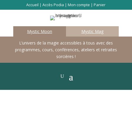
Accueil
|
Accès Podia
|
Mon compte
|
Panier
Mystic Moon
Mystic Mag
L’univers de la magie accessibles à tous avec des
programmes, cours, conférences, ateliers et retraites
sorcières !
Les cours à la carte
Retrouve dans cette catégorie toutes les