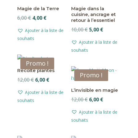
Magie de la Terre
Magie dans la
cuisine, ancrage et
Le
Le
6,00
€
4,00
€
retour à l’essentiel
prix
prix
Le
Le
10,00
€
5,00
€
Ajouter à la liste de
initial
actuel
prix
prix
souhaits
était :
est :
Ajouter à la liste de
initial
actuel
6,00 €.
4,00 €.
souhaits
était :
est :
10,00 €.
5,00 €.
Promo !
Récolte plantes
Promo !
Le
Le
12,00
€
6,00
€
prix
prix
L’invisible en magie
Ajouter à la liste de
initial
actuel
Le
Le
12,00
€
6,00
€
souhaits
était :
est :
prix
prix
12,00 €.
6,00 €.
Ajouter à la liste de
initial
actuel
souhaits
était :
est :
12,00 €.
6,00 €.