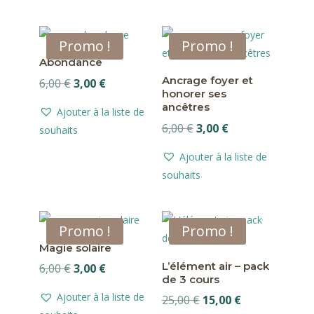
9,00 €.
5,00 €.
12,00 €.
6,00 €.
Promo !
Promo !
Abondance
Ancrage foyer et
Le
Le
6,00
€
3,00
€
honorer ses
prix
prix
ancêtres
Ajouter à la liste de
initial
actuel
Le
Le
6,00
€
3,00
€
souhaits
était :
est :
prix
prix
6,00 €.
3,00 €.
Ajouter à la liste de
initial
actuel
souhaits
était :
est :
6,00 €.
3,00 €.
Promo !
Promo !
Magie solaire
L’élément air – pack
Le
Le
6,00
€
3,00
€
de 3 cours
prix
prix
Ajouter à la liste de
Le
Le
25,00
€
15,00
€
initial
actuel