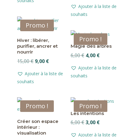
souhaits
prix
prix
était :
est :
Ajouter à la liste de
initial
actuel
6,00 €.
3,00 €.
souhaits
était :
est :
Promo !
25,00 €.
15,00 €.
Promo !
Hiver : libérer,
purifier, ancrer et
Magie des arbres
nourrir
Le
Le
6,00
€
4,00
€
Le
Le
15,00
€
9,00
€
prix
prix
Ajouter à la liste de
prix
prix
initial
actuel
Ajouter à la liste de
souhaits
initial
actuel
était :
est :
souhaits
était :
est :
6,00 €.
4,00 €.
15,00 €.
9,00 €.
Promo !
Promo !
Les intentions
Créer son espace
Le
Le
6,00
€
3,00
€
intérieur :
prix
prix
visualisation
Ajouter à la liste de