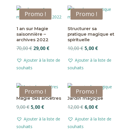
6,00 €.
3,00 €.
Promo !
Promo !
1 an sur Magie
Structurer sa
saisonnière –
pratique magique et
archives 2022
spirituelle
Le
Le
Le
Le
70,00
€
29,00
€
10,00
€
5,00
€
prix
prix
prix
prix
Ajouter à la liste de
Ajouter à la liste de
initial
actuel
initial
actuel
souhaits
souhaits
était :
est :
était :
est :
70,00 €.
29,00 €.
10,00 €.
5,00 €.
Promo !
Promo !
Magie des ancêtres
Jardin magique
Le
Le
Le
Le
9,00
€
5,00
€
12,00
€
6,00
€
prix
prix
prix
prix
Ajouter à la liste de
Ajouter à la liste de
initial
actuel
initial
actuel
souhaits
souhaits
était :
est :
était :
est :