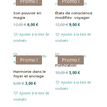
Promo !
Promo !
Son pouvoir en
États de conscience
magie
modifiés : voyager
Le
Le
Le
Le
12,00
€
6,00
€
12,00
€
9,00
€
prix
prix
prix
prix
Ajouter à la liste de
Ajouter à la liste de
initial
actuel
initial
actuel
souhaits
souhaits
était :
est :
était :
est :
12,00 €.
6,00 €.
12,00 €.
9,00 €.
Promo !
Promo !
Purification
Harmonie dans le
Le
Le
10,00
€
5,00
€
foyer et ancrage
prix
prix
Ajouter à la liste de
Le
Le
6,00
€
3,00
€
initial
actuel
souhaits
prix
prix
était :
est :
Ajouter à la liste de
initial
actuel
10,00 €.
5,00 €.
souhaits
était :
est :