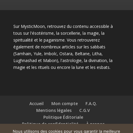
Sur MysticMoon, retrouvez du contenu accessible à
tous sur l'ésotérisme, la sorcellerie, la magie, la
spiritualité et le paganisme. Vous retrouverez
également de nombreux articles sur les sabbats
(Samhain, Yule, Imbolc, Ostara, Beltane, Litha,
Lughnashad et Mabon), l'astrologie, la divination, la
magie et les rituels ou encore la lune et les esbats.
Accueil
Mon compte
F.A.Q.
Mentions légales
C.G.V
Politique Éditoriale
Politique de confidentialité
À propos
Contact
Nous utilisons des cookies pour vous garantir la meilleure