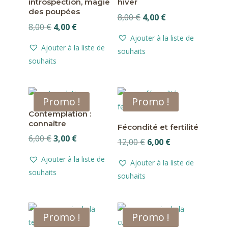
introspection, magie
hiver
des poupées
Le
Le
8,00
€
4,00
€
Le
Le
8,00
€
4,00
€
prix
prix
Ajouter à la liste de
prix
prix
initial
actuel
Ajouter à la liste de
souhaits
initial
actuel
était :
est :
souhaits
était :
est :
8,00 €.
4,00 €.
8,00 €.
4,00 €.
Promo !
Promo !
Contemplation :
connaître
Fécondité et fertilité
Le
Le
6,00
€
3,00
€
Le
Le
12,00
€
6,00
€
prix
prix
prix
prix
Ajouter à la liste de
Ajouter à la liste de
initial
actuel
initial
actuel
souhaits
souhaits
était :
est :
était :
est :
6,00 €.
3,00 €.
12,00 €.
6,00 €.
Promo !
Promo !