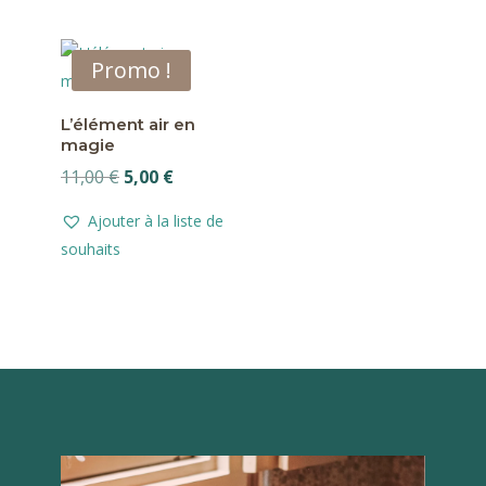
11,00 €.
7,00 €.
12,00 €.
6,00 €.
Promo !
L’élément air en
magie
Le
Le
11,00
€
5,00
€
prix
prix
Ajouter à la liste de
initial
actuel
souhaits
était :
est :
11,00 €.
5,00 €.