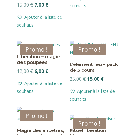
initial
actuel
Le
Le
15,00
€
7,00
€
souhaits
était :
est :
prix
prix
6,00 €.
3,00 €.
Ajouter à la liste de
initial
actuel
souhaits
était :
est :
15,00 €.
7,00 €.
Promo !
Promo !
Libération – magie
des poupées
L’élément feu – pack
de 3 cours
Le
Le
12,00
€
6,00
€
prix
prix
Le
Le
25,00
€
15,00
€
Ajouter à la liste de
initial
actuel
prix
prix
souhaits
Ajouter à la liste de
était :
est :
initial
actuel
souhaits
12,00 €.
6,00 €.
était :
est :
25,00 €.
15,00 €.
Promo !
Promo !
Magie des ancêtres,
Rituel libération