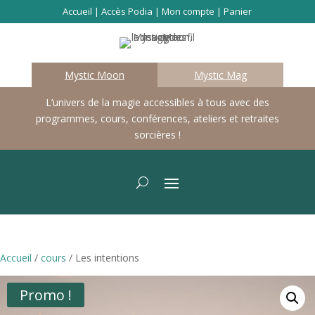
Accueil
|
Accès Podia
|
Mon compte
|
Panier
Mystic Moon
Mystic Mag
L’univers de la magie accessibles à tous avec des
programmes, cours, conférences, ateliers et retraites
sorcières !
Accueil
/
cours
/ Les intentions
Promo !