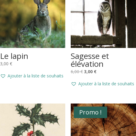
Le lapin
Sagesse et
élévation
3,00
€
Le
Le
6,00
€
3,00
€
Ajouter à la liste de souhaits
prix
prix
Ajouter à la liste de souhaits
initial
actuel
était :
est :
6,00 €.
3,00 €.
Promo !