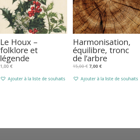
Le Houx –
Harmonisation,
folklore et
équilibre, tronc
légende
de l’arbre
Le
Le
1,00
€
15,00
€
7,00
€
prix
prix
Ajouter à la liste de souhaits
Ajouter à la liste de souhaits
initial
actuel
était :
est :
15,00 €.
7,00 €.