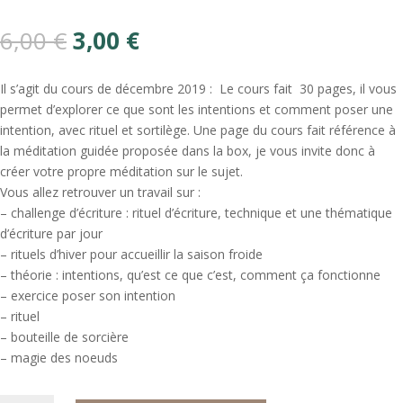
Le
Le
6,00
€
3,00
€
prix
prix
initial
actuel
Il s’agit du cours de décembre 2019 : Le cours fait 30 pages, il vous
était :
est :
permet d’explorer ce que sont les intentions et comment poser une
6,00 €.
3,00 €.
intention, avec rituel et sortilège. Une page du cours fait référence à
la méditation guidée proposée dans la box, je vous invite donc à
créer votre propre méditation sur le sujet.
Vous allez retrouver un travail sur :
– challenge d’écriture : rituel d’écriture, technique et une thématique
d’écriture par jour
– rituels d’hiver pour accueillir la saison froide
– théorie : intentions, qu’est ce que c’est, comment ça fonctionne
– exercice poser son intention
– rituel
– bouteille de sorcière
– magie des noeuds