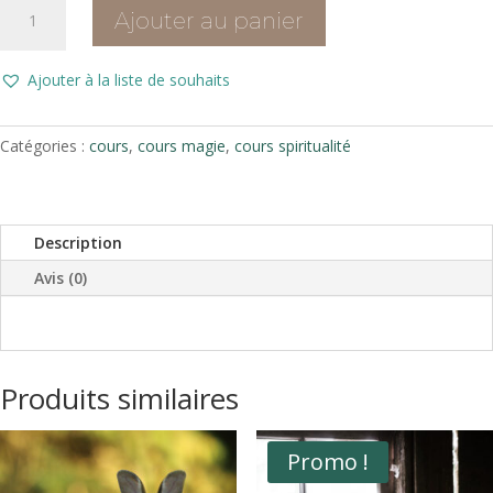
quantité
Ajouter au panier
de
Les
intentions
Ajouter à la liste de souhaits
Catégories :
cours
,
cours magie
,
cours spiritualité
Description
Avis (0)
Produits similaires
Promo !