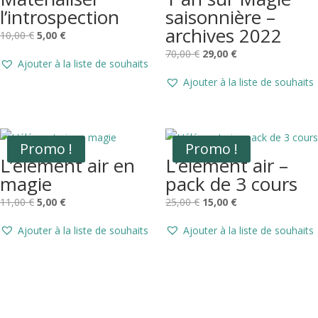
l’introspection
saisonnière –
archives 2022
Le
Le
10,00
€
5,00
€
prix
prix
Le
Le
70,00
€
29,00
€
Ajouter à la liste de souhaits
initial
actuel
prix
prix
Ajouter à la liste de souhaits
était :
est :
initial
actuel
10,00 €.
5,00 €.
était :
est :
70,00 €.
29,00 €.
Promo !
Promo !
L’élément air en
L’élément air –
magie
pack de 3 cours
Le
Le
Le
Le
11,00
€
5,00
€
25,00
€
15,00
€
prix
prix
prix
prix
Ajouter à la liste de souhaits
Ajouter à la liste de souhaits
initial
actuel
initial
actuel
était :
est :
était :
est :
11,00 €.
5,00 €.
25,00 €.
15,00 €.