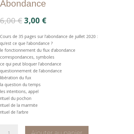
Abondance
Le
Le
6,00
€
3,00
€
prix
prix
initial
actuel
Cours de 35 pages sur l’abondance de juillet 2020 :
était :
est :
qu’est ce que l’abondance ?
6,00 €.
3,00 €.
le fonctionnement du flux d’abondance
correspondances, symboles
ce qui peut bloquer l’abondance
questionnement de l’abondance
libération du fux
la question du temps
les intentions, appel
rituel du pochon
rituel de la marmite
rituel de l’arbre
quantité
Ajouter au panier