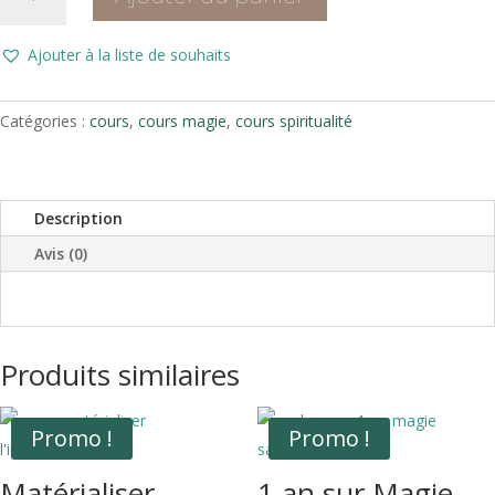
de
Abondance
Ajouter à la liste de souhaits
Catégories :
cours
,
cours magie
,
cours spiritualité
Description
Avis (0)
Produits similaires
Promo !
Promo !
Matérialiser
1 an sur Magie