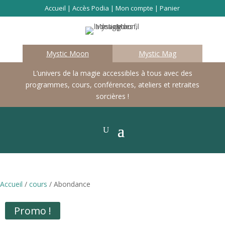
Accueil
|
Accès Podia
|
Mon compte
|
Panier
Mystic Moon
Mystic Mag
L’univers de la magie accessibles à tous avec des
programmes, cours, conférences, ateliers et retraites
sorcières !
Accueil
/
cours
/ Abondance
Promo !