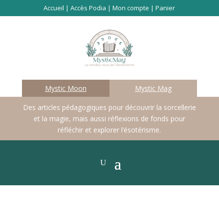
Accueil
|
Accès Podia
|
Mon compte
|
Panier
Mystic Moon
Mystic Mag
Des articles pédagogiques pour découvrir la sorcellerie
et la magie, mais aussi réflexions de fonds pour
réfléchir et explorer l’ésotérisme.