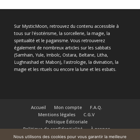
Sur MysticMoon, retrouvez du contenu accessible à
tous sur l'ésotérisme, la sorcellerie, la magie, la
spiritualité et le paganisme. Vous retrouverez
également de nombreux articles sur les sabbats
(Samhain, Yule, Imbolc, Ostara, Beltane, Litha,
Lughnashad et Mabon), l'astrologie, la divination, la
magie et les rituels ou encore la lune et les esbats.
Accueil
Mon compte
F.A.Q.
Mentions légales
C.G.V
Politique Éditoriale
Politique de confidentialité
À propos
Contact
Nous utilisons des cookies pour vous garantir la meilleure