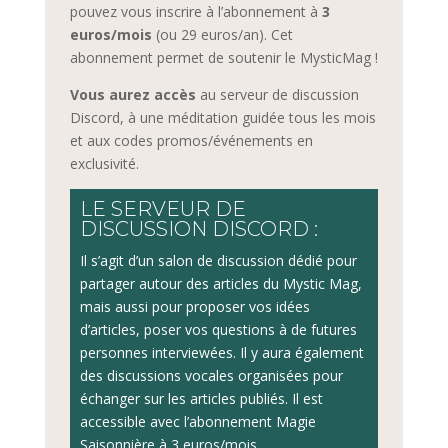
pouvez vous inscrire à l’abonnement à
3
euros/mois
(ou 29 euros/an). Cet
abonnement permet de soutenir le MysticMag !
Vous aurez accès
au serveur de discussion
Discord, à une méditation guidée tous les mois
et aux codes promos/événements en
exclusivité.
LE SERVEUR DE
DISCUSSION DISCORD :
Il s’agit d’un salon de discussion dédié pour
partager autour des articles du Mystic Mag,
mais aussi pour proposer vos idées
d’articles, poser vos questions à de futures
personnes interviewées. Il y aura également
des discussions vocales organisées pour
échanger sur les articles publiés. Il est
accessible avec l’abonnement Magie
Saisonnière à 3 euros/mois.