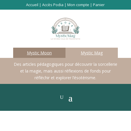
Accueil
|
Accès Podia
|
Mon compte
|
Panier
Mystic Moon
Mystic Mag
Des articles pédagogiques pour découvrir la sorcellerie
et la magie, mais aussi réflexions de fonds pour
réfléchir et explorer l’ésotérisme.