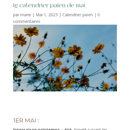
Le calendrier païen de mai
par
marie
|
Mai 1, 2023
|
Calendrier païen
|
0
commentaires
1ER MAI :
Intersaison printemps – été
. Appelé suivant les