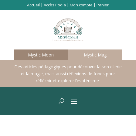
Accueil
|
Accès Podia
|
Mon compte
|
Panier
Mystic Moon
Mystic Mag
Des articles pédagogiques pour découvrir la sorcellerie
et la magie, mais aussi réflexions de fonds pour
réfléchir et explorer l’ésotérisme.