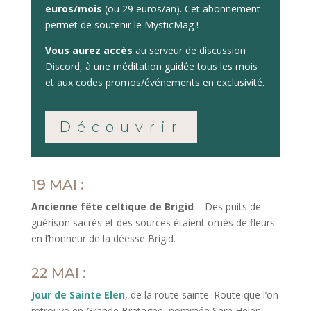
euros/mois
(ou 29 euros/an). Cet abonnement
permet de soutenir le MysticMag !
Vous aurez accès
au serveur de discussion
Discord, à une méditation guidée tous les mois
et aux codes promos/événements en exclusivité.
Découvrir
19 MAI :
Ancienne fête celtique de Brigid
– Des puits de
guérison sacrés et des sources étaient ornés de fleurs
en l’honneur de la déesse Brigid.
22 MAI :
Jour de Sainte Elen
, de la route sainte. Route que l’on
retrouve en Grande Bretagne, nommée Sarn Helen.