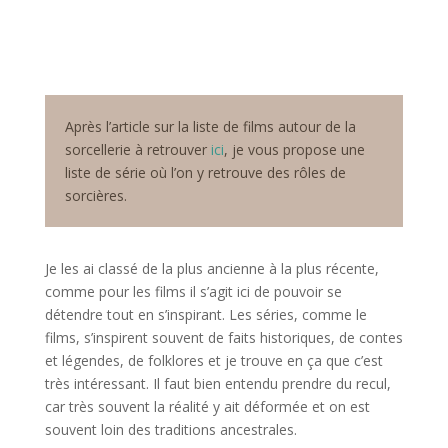
Après l’article sur la liste de films autour de la
sorcellerie à retrouver
ici
, je vous propose une
liste de série où l’on y retrouve des rôles de
sorcières.
Je les ai classé de la plus ancienne à la plus récente,
comme pour les films il s’agit ici de pouvoir se
détendre tout en s’inspirant. Les séries, comme le
films, s’inspirent souvent de faits historiques, de contes
et légendes, de folklores et je trouve en ça que c’est
très intéressant. Il faut bien entendu prendre du recul,
car très souvent la réalité y ait déformée et on est
souvent loin des traditions ancestrales.