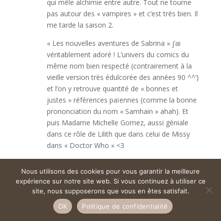
qui mêle alchimie entre autre. Tout ne tourne
pas autour des « vampires » et c’est très bien. Il
me tarde la saison 2.
« Les nouvelles aventures de Sabrina » j’ai
véritablement adoré ! L’univers du comics du
même nom bien respecté (contrairement à la
vieille version très édulcorée des années 90 ^^’)
et l’on y retrouve quantité de « bonnes et
justes » références païennes (comme la bonne
prononciation du nom « Samhain » ahah). Et
puis Madame Michelle Gomez, aussi géniale
dans ce rôle de Lilith que dans celui de Missy
dans « Doctor Who » <3
Même chose pour "Witches of East End" qui
Nous utilisons des cookies pour vous garantir la meilleure
était une excellente série, trop critiqué mais
expérience sur notre site web. Si vous continuez à utiliser ce
assez regardé dans son ensemble. Moi j'ai là
site, nous supposerons que vous en êtes satisfait.
aussi adoré. Les personnages sont très bien
OK
Politique de confidentialité
joués et l'histoire était intéressante. Là encore,
des détails païens assez amusants mais justes.