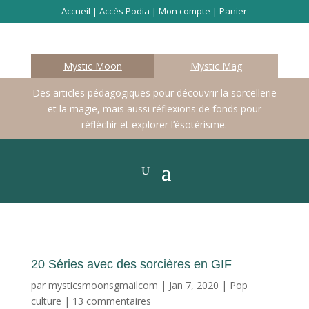
Accueil
|
Accès Podia
|
Mon compte
|
Panier
Mystic Moon
Mystic Mag
Des articles pédagogiques pour découvrir la sorcellerie
et la magie, mais aussi réflexions de fonds pour
réfléchir et explorer l’ésotérisme.
20 Séries avec des sorcières en GIF
par
mysticsmoonsgmailcom
|
Jan 7, 2020
|
Pop
culture
|
13 commentaires