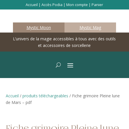
Accueil
|
Accès Podia
|
Mon compte
|
Panier
Mystic Moon
Mystic Mag
L’univers de la magie accessibles à tous avec des outils
et accessoires de sorcellerie
Accueil
/
produits téléchargeables
/ Fiche grimoire Pleine lune
de Mars – pdf