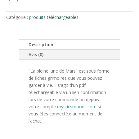
Pleine
lune
Catégorie :
produits téléchargeables
de
Mars
-
pdf
Description
Avis (0)
"La pleine lune de Mars" est sous forme
de fiches grimoires que vous pouvez
garder à vie. Il s'agit d'un pdf
téléchargeable via un lien confirmation
lors de votre commande ou depuis
votre compte
mysticsmoons.com
si
vous êtes connecté.e au moment de
l’achat.