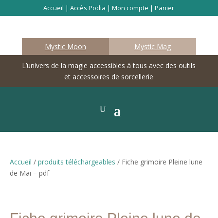
Accueil
|
Accès Podia
|
Mon compte
|
Panier
Mystic Moon
Mystic Mag
L’univers de la magie accessibles à tous avec des outils
et accessoires de sorcellerie
Accueil
/
produits téléchargeables
/ Fiche grimoire Pleine lune
de Mai – pdf