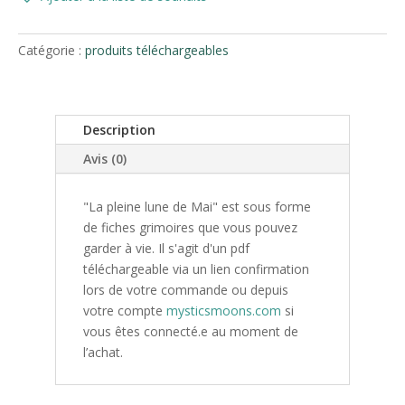
Pleine
lune
Catégorie :
produits téléchargeables
de
Mai
-
pdf
Description
Avis (0)
"La pleine lune de Mai" est sous forme
de fiches grimoires que vous pouvez
garder à vie. Il s'agit d'un pdf
téléchargeable via un lien confirmation
lors de votre commande ou depuis
votre compte
mysticsmoons.com
si
vous êtes connecté.e au moment de
l’achat.