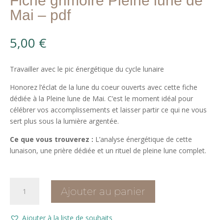
Fiche grimoire Pleine lune de
Mai – pdf
5,00
€
Travailler avec le pic énergétique du cycle lunaire
Honorez l’éclat de la lune du coeur ouverts avec cette fiche
dédiée à la Pleine lune de Mai. C’est le moment idéal pour
célébrer vos accomplissements et laisser partir ce qui ne vous
sert plus sous la lumière argentée.
Ce que vous trouverez :
L’analyse énergétique de cette
lunaison, une prière dédiée et un rituel de pleine lune complet.
quantité
Ajouter au panier
de
Fiche
grimoire
Ajouter à la liste de souhaits