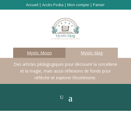
Accueil
|
Accès Podia
|
Mon compte
|
Panier
Mystic Moon
Mystic Mag
Des articles pédagogiques pour découvrir la sorcellerie
et la magie, mais aussi réflexions de fonds pour
réfléchir et explorer l’ésotérisme.