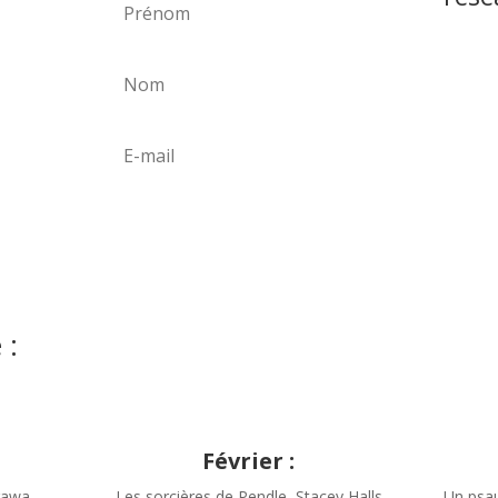
eçois
cle
es
n livret
s
 !
S'abonner
 :
Février :
gawa
Les sorcières de Pendle, Stacey Halls
Un psau