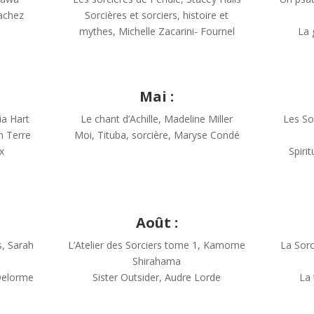
Dachez
Sorcières et sorciers, histoire et
mythes, Michelle Zacarini- Fournel
La 
Mai :
ia Hart
Le chant d’Achille, Madeline Miller
Les So
n Terre
Moi, Tituba, sorcière, Maryse Condé
x
Spiri
Août :
s, Sarah
L’Atelier des Sorciers tome 1, Kamome
La Sorc
Shirahama
Delorme
Sister Outsider, Audre Lorde
La 