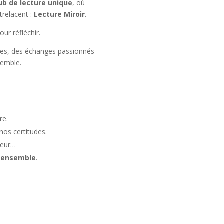
ub de lecture unique
, où
trelacent :
Lecture Miroir
.
ur réfléchir.
agées, des échanges passionnés
semble.
re.
os certitudes.
cœur…
er ensemble
.