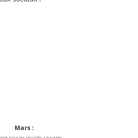
Mars :
me pour les recyclés sauvages,