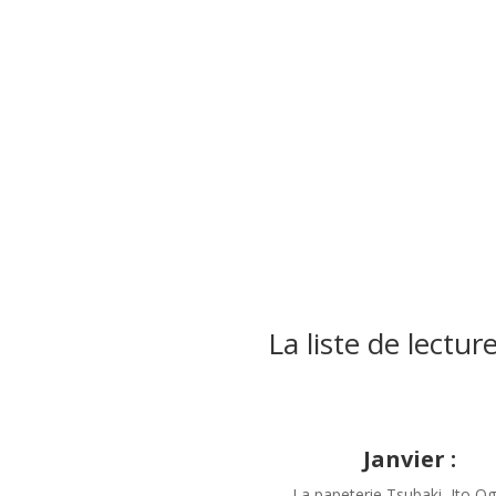
Inscris-toi à la
newsletter et r
ton livret du cy
de la lune !
Reçois deux fois par mois l
énergies de la lune ainsi qu'u
pour explorer la magie et le
mystères du cycle de la lune
La liste de lecture
Janvier :
La papeterie Tsubaki, Ito O