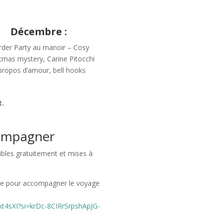
Décembre :
der Party au manoir – Cosy
tmas mystery, Carine Pitocchi
propos d’amour, bell hooks
t.
compagner
bles gratuitement et mises à
e pour
accompagner le voyage
kt4sXI?si=krDc-8CIRrSrpshApJG-