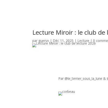
Lecture Miroir : le club de
par
guersn
|
Déc 11, 2025
|
Lecture
|
0 commen
Par @le_terrier_sous_la_lune 