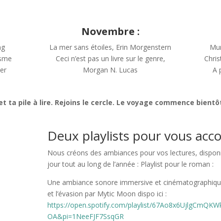
Novembre :
ng
La mer sans étoiles, Erin Morgenstern
Mur
isme
Ceci n’est pas un livre sur le genre,
Chris
ier
Morgan N. Lucas
A 
et ta pile à lire. Rejoins le cercle. Le voyage commence bientô
Deux playlists pour vous ac
Nous créons des ambiances pour vos lectures, disponi
jour tout au long de l’année : Playlist pour le roman :
Une ambiance sonore immersive et cinématographiqu
et l’évasion par Mytic Moon dispo ici :
https://open.spotify.com/playlist/67Ao8x6UjlgCmQKW
OA&pi=1NeeFJF7SsqGR