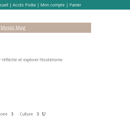
cueil
|
Accès Podia
|
Mon compte
|
Panier
Mystic Mag
réfléchir et explorer l’ésotérisme.
toire
Culture