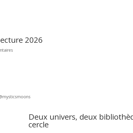
 lecture 2026
taires
& @mysticsmoons
Deux univers, deux bibliothè
cercle