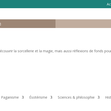
Ac
n
ouvrir la sorcellerie et la magie, mais aussi réflexions de fonds pour 
 & Paganisme
Ésotérisme
Sciences & philosophie
His