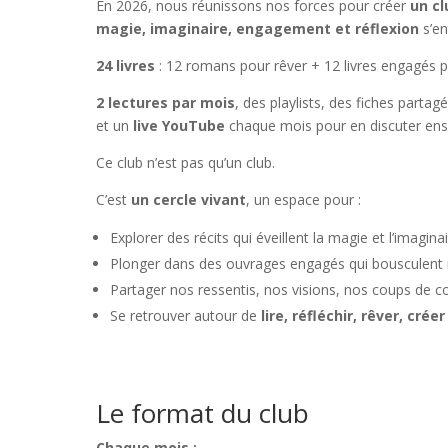
En 2026, nous réunissons nos forces pour créer
un cl
magie, imaginaire, engagement et réflexion
s’en
24 livres
: 12 romans pour rêver + 12 livres engagés po
2 lectures par mois
, des playlists, des fiches part
et un
live YouTube
chaque mois pour en discuter en
Ce club n’est pas qu’un club.
C’est
un cercle vivant
, un espace pour :
Explorer des récits qui éveillent la magie et l’imaginai
Plonger dans des ouvrages engagés qui bousculent n
Partager nos ressentis, nos visions, nos coups de 
Se retrouver autour de
lire, réfléchir, rêver, cré
Le format du club
Chaque mois :