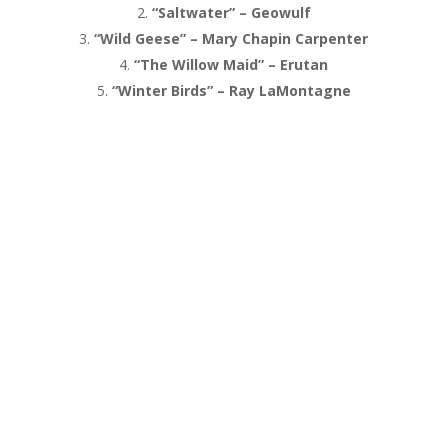
“Saltwater” – Geowulf
“Wild Geese” – Mary Chapin Carpenter
“The Willow Maid” – Erutan
“Winter Birds” – Ray LaMontagne
Inscris-toi à la
newsletter et reçois
ton livret du cycle de
la lune !
Reçois deux fois par mois les énergies
de la lune ainsi qu'un livret pour
explorer la magie et les mystères du