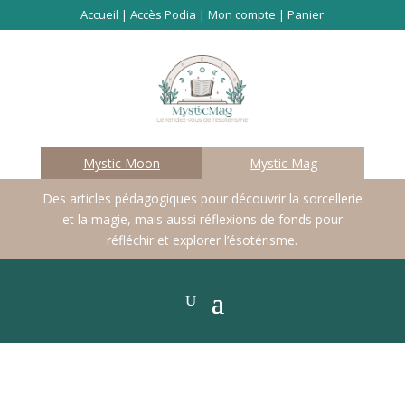
Accueil
|
Accès Podia
|
Mon compte
|
Panier
Mystic Moon
Mystic Mag
Des articles pédagogiques pour découvrir la sorcellerie
et la magie, mais aussi réflexions de fonds pour
réfléchir et explorer l’ésotérisme.