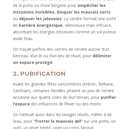
de la porte ou d’une bergerie pour
empêcher les
intrusions invisibles
,
bloquer les mauvais sorts
ou
déjouer les jalousies
. La cendre formait une sorte
de
barrière énergétique
, silencieuse mais efficace,
absorbant les énergies intrusives comme un sol poreux
avale l’eau.
On traçait parfois des cercles de cendre autour d’un
berceau, d’un lit ou d’un lieu de rituel, pour
délimiter
un espace protégé
.
2. PURIFICATION
Avant les grandes fêtes saisonnières (Imbolc, Beltane,
Samhain), certaines familles jetaient un peu de cendre
ancienne aux quatre coins de leur terrain, pour
purifier
l’espace
des influences de l’hiver ou des morts.
On l’utilisait aussi dans les lavages rituels, mêlée à de
l’eau, pour
“frotter le mauvais œil”
sur une porte, un
outil, un objet hérité, voire un corps fatigué.