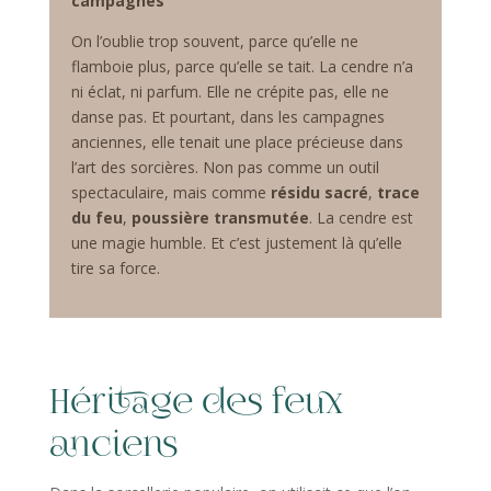
campagnes
On l’oublie trop souvent, parce qu’elle ne
flamboie plus, parce qu’elle se tait. La cendre n’a
ni éclat, ni parfum. Elle ne crépite pas, elle ne
danse pas. Et pourtant, dans les campagnes
anciennes, elle tenait une place précieuse dans
l’art des sorcières. Non pas comme un outil
spectaculaire, mais comme
résidu sacré
,
trace
du feu
,
poussière transmutée
. La cendre est
une magie humble. Et c’est justement là qu’elle
tire sa force.
Héritage des feux
anciens