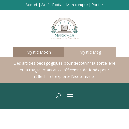
Accueil
|
Accès Podia
|
Mon compte
|
Panier
Mystic Moon
Mystic Mag
Des articles pédagogiques pour découvrir la sorcellerie
et la magie, mais aussi réflexions de fonds pour
réfléchir et explorer l’ésotérisme.