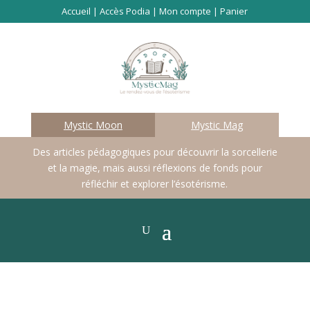
Accueil
|
Accès Podia
|
Mon compte
|
Panier
Mystic Moon
Mystic Mag
Des articles pédagogiques pour découvrir la sorcellerie
et la magie, mais aussi réflexions de fonds pour
réfléchir et explorer l’ésotérisme.