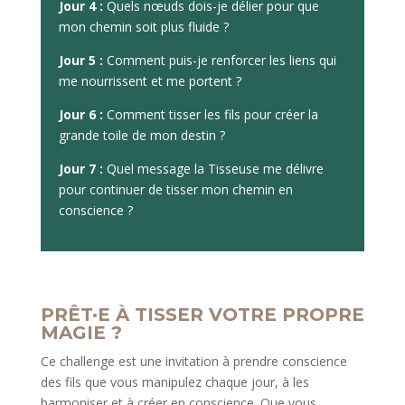
Jour 4 :
Quels nœuds dois-je délier pour que
mon chemin soit plus fluide ?
Jour 5 :
Comment puis-je renforcer les liens qui
me nourrissent et me portent ?
Jour 6 :
Comment tisser les fils pour créer la
grande toile de mon destin ?
Jour 7 :
Quel message la Tisseuse me délivre
pour continuer de tisser mon chemin en
conscience ?
PRÊT·E À TISSER VOTRE PROPRE
MAGIE ?
Ce challenge est une invitation à prendre conscience
des fils que vous manipulez chaque jour, à les
harmoniser et à créer en conscience. Que vous