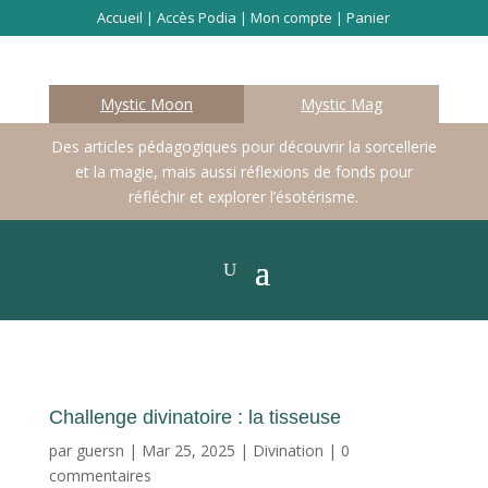
Accueil
|
Accès Podia
|
Mon compte
|
Panier
Mystic Moon
Mystic Mag
Des articles pédagogiques pour découvrir la sorcellerie
et la magie, mais aussi réflexions de fonds pour
réfléchir et explorer l’ésotérisme.
Challenge divinatoire : la tisseuse
par
guersn
|
Mar 25, 2025
|
Divination
|
0
commentaires