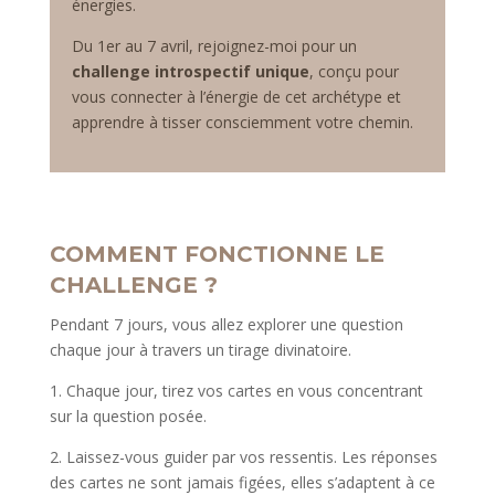
énergies.
Du 1er au 7 avril, rejoignez-moi pour un
challenge introspectif unique
, conçu pour
vous connecter à l’énergie de cet archétype et
apprendre à tisser consciemment votre chemin.
COMMENT FONCTIONNE LE
CHALLENGE ?
Pendant 7 jours, vous allez explorer une question
chaque jour à travers un tirage divinatoire.
1. Chaque jour, tirez vos cartes en vous concentrant
sur la question posée.
2. Laissez-vous guider par vos ressentis. Les réponses
des cartes ne sont jamais figées, elles s’adaptent à ce