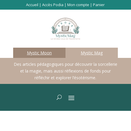
Accueil
|
Accès Podia
|
Mon compte
|
Panier
Mystic Moon
Mystic Mag
Des articles pédagogiques pour découvrir la sorcellerie
et la magie, mais aussi réflexions de fonds pour
réfléchir et explorer l’ésotérisme.