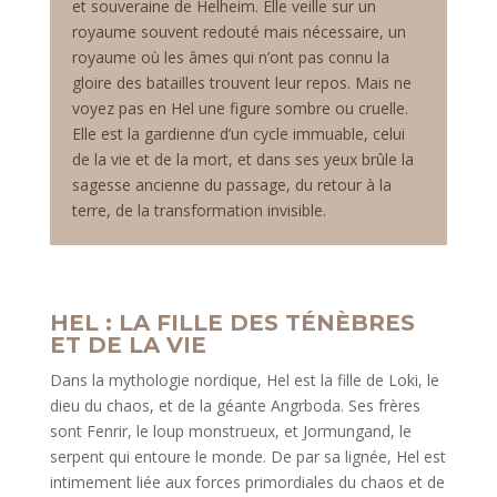
et souveraine de Helheim. Elle veille sur un
royaume souvent redouté mais nécessaire, un
royaume où les âmes qui n’ont pas connu la
gloire des batailles trouvent leur repos. Mais ne
voyez pas en Hel une figure sombre ou cruelle.
Elle est la gardienne d’un cycle immuable, celui
de la vie et de la mort, et dans ses yeux brûle la
sagesse ancienne du passage, du retour à la
terre, de la transformation invisible.
HEL : LA FILLE DES TÉNÈBRES
ET DE LA VIE
Dans la mythologie nordique, Hel est la fille de Loki, le
dieu du chaos, et de la géante Angrboda. Ses frères
sont Fenrir, le loup monstrueux, et Jormungand, le
serpent qui entoure le monde. De par sa lignée, Hel est
intimement liée aux forces primordiales du chaos et de