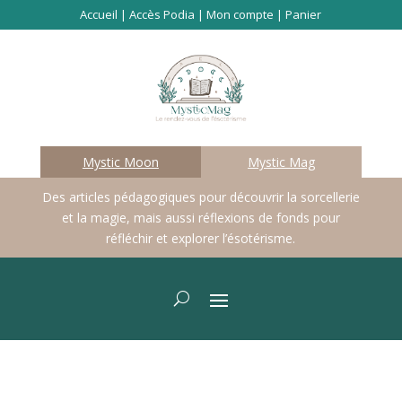
Accueil
|
Accès Podia
|
Mon compte
|
Panier
Mystic Moon
Mystic Mag
Des articles pédagogiques pour découvrir la sorcellerie
et la magie, mais aussi réflexions de fonds pour
réfléchir et explorer l’ésotérisme.