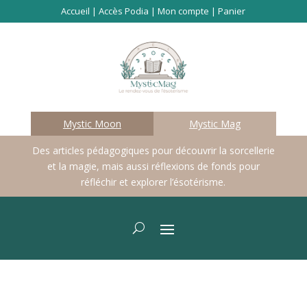
Accueil
|
Accès Podia
|
Mon compte
|
Panier
Mystic Moon
Mystic Mag
Des articles pédagogiques pour découvrir la sorcellerie
et la magie, mais aussi réflexions de fonds pour
réfléchir et explorer l’ésotérisme.