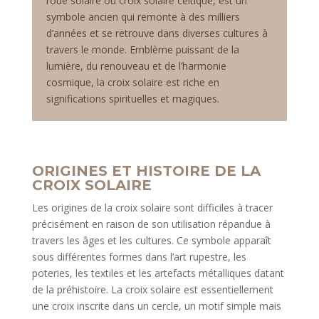
roue solaire ou croix solaire celtique, est un
symbole ancien qui remonte à des milliers
d’années et se retrouve dans diverses cultures à
travers le monde. Emblème puissant de la
lumière, du renouveau et de l’harmonie
cosmique, la croix solaire est riche en
significations spirituelles et magiques.
ORIGINES ET HISTOIRE DE LA
CROIX SOLAIRE
Les origines de la croix solaire sont difficiles à tracer
précisément en raison de son utilisation répandue à
travers les âges et les cultures. Ce symbole apparaît
sous différentes formes dans l’art rupestre, les
poteries, les textiles et les artefacts métalliques datant
de la préhistoire. La croix solaire est essentiellement
une croix inscrite dans un cercle, un motif simple mais