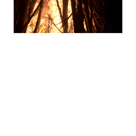
Inscris-toi à la
newsletter et reçois
ton livret du cycle de
la lune !
Reçois deux fois par mois les énergies
de la lune ainsi qu'un livret pour
explorer la magie et les mystères du
cycle de la lune !