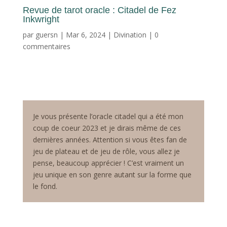
Revue de tarot oracle : Citadel de Fez
Inkwright
par
guersn
|
Mar 6, 2024
|
Divination
|
0
commentaires
Je vous présente l’oracle citadel qui a été mon
coup de coeur 2023 et je dirais même de ces
dernières années. Attention si vous êtes fan de
jeu de plateau et de jeu de rôle, vous allez je
pense, beaucoup apprécier ! C’est vraiment un
jeu unique en son genre autant sur la forme que
le fond.