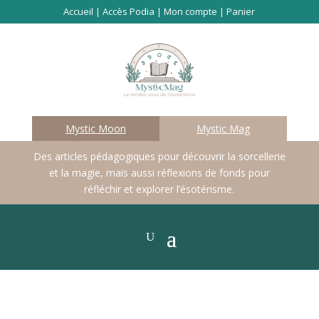
Accueil
|
Accès Podia
|
Mon compte
|
Panier
Mystic Moon
Mystic Mag
Des articles pédagogiques pour découvrir la sorcellerie
et la magie, mais aussi réflexions de fonds pour
réfléchir et explorer l’ésotérisme.