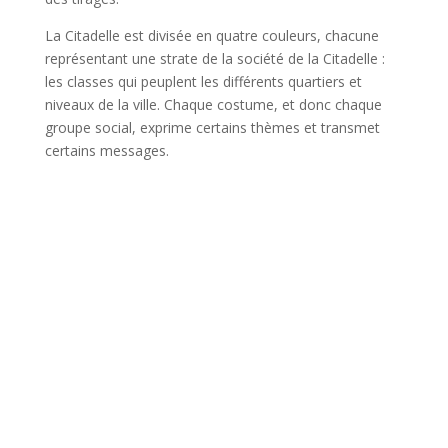
La Citadelle est divisée en quatre couleurs, chacune
représentant une strate de la société de la Citadelle :
les classes qui peuplent les différents quartiers et
niveaux de la ville. Chaque costume, et donc chaque
groupe social, exprime certains thèmes et transmet
certains messages.
Inscris-toi à la
newsletter et reçois
ton livret du cycle de
la lune !
Reçois deux fois par mois les énergies