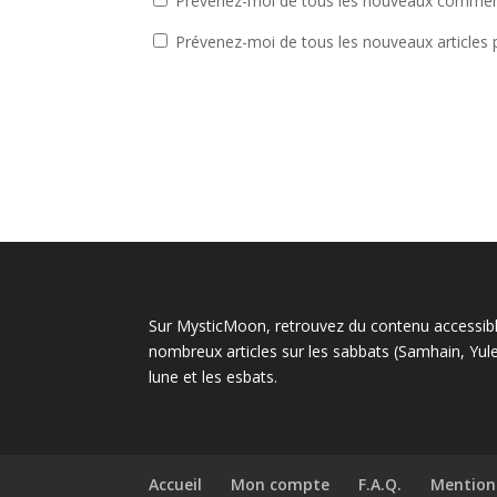
Prévenez-moi de tous les nouveaux comment
Prévenez-moi de tous les nouveaux articles p
Sur MysticMoon, retrouvez du contenu accessible 
nombreux articles sur les sabbats (Samhain, Yule,
lune et les esbats.
Accueil
Mon compte
F.A.Q.
Mentions