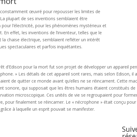
 mort
 a constamment œuvré pour repousser les limites de
. La plupart de ses inventions semblaient être
 pour l’électricité, pour les phénomènes mystérieux et
. En effet, les inventions de l’inventeur, telles que le
la chaise électrique, semblaient refléter un intérêt
ues spectaculaires et parfois inquiétantes.
térêt d’Edison pour la mort fut son projet de développer un appareil
phone. » Les détails de cet appareil sont rares, mais selon Edison, il a
ient de quitter ce monde avant qu’elles ne se réincarnent. Cette mac
t sonore, qui supposait que les êtres humains étaient constitués de «
rvation microscopique. Ces unités de vie se regroupaient pour former 
re, pour finalement se réincarner. Le « nécrophone » était conçu pour 
 grâce à laquelle un esprit pouvait se manifester.
Suiv
rése