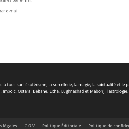
aires par e-mail.
ar e-mail.
à tous sur l'ésotérisme, la sorcellerie, la magie, la spiritualité et 
 Imbolc, Ostara, Beltane, Litha, Lughnashad et Mabon), l'astrologie, la
 légales
C.G.V
Politique Éditoriale
Politique de confide