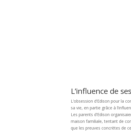
Inscris-toi à la
newsletter et r
ton livret du cy
de la lune !
Reçois deux fois par mois l
énergies de la lune ainsi qu'u
pour explorer la magie et le
mystères du cycle de la lune
L’influence de se
L’obsession d’Edison pour la 
sa vie, en partie grâce à l’influ
Les parents d’Edison organisaie
maison familiale, tentant de co
que les preuves concrètes de ce