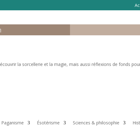
Ac
n
ouvrir la sorcellerie et la magie, mais aussi réflexions de fonds pour 
 & Paganisme
Ésotérisme
Sciences & philosophie
His