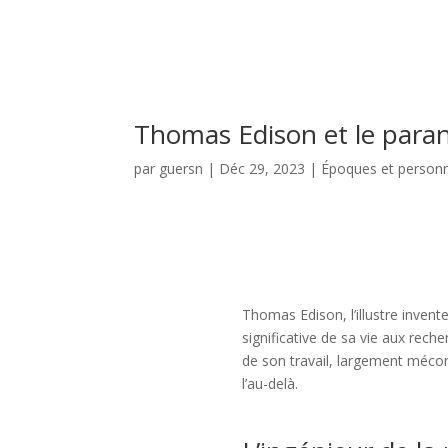
Thomas Edison et le para
par
guersn
|
Déc 29, 2023
|
Époques et person
Thomas Edison, l’illustre inven
significative de sa vie aux rec
de son travail, largement méconn
l’au-delà.