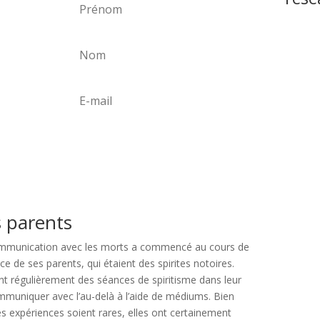
eçois
cle
es
n livret
s
 !
S'abonner
s parents
communication avec les morts a commencé au cours de
ence de ses parents, qui étaient des spirites notoires.
nt régulièrement des séances de spiritisme dans leur
mmuniquer avec l’au-delà à l’aide de médiums. Bien
s expériences soient rares, elles ont certainement