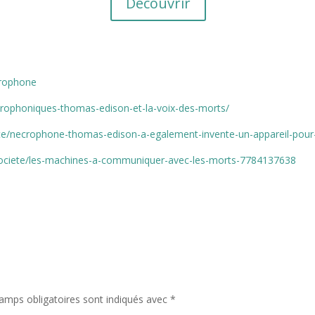
Découvrir
écrophone
crophoniques-thomas-edison-et-la-voix-des-morts/
ite/necrophone-thomas-edison-a-egalement-invente-un-appareil-pou
s-societe/les-machines-a-communiquer-avec-les-morts-7784137638
amps obligatoires sont indiqués avec
*