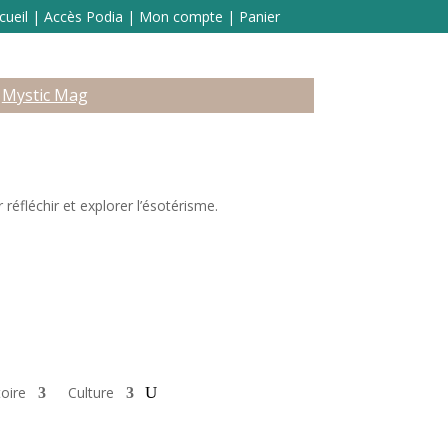
cueil
|
Accès Podia
|
Mon compte
|
Panier
Mystic Mag
réfléchir et explorer l’ésotérisme.
toire
Culture