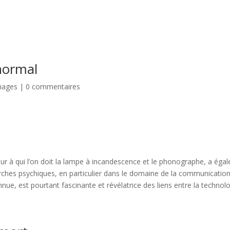
normal
nages
|
0 commentaires
teur à qui l’on doit la lampe à incandescence et le phonographe, a ég
herches psychiques, en particulier dans le domaine de la communication
ue, est pourtant fascinante et révélatrice des liens entre la technolo