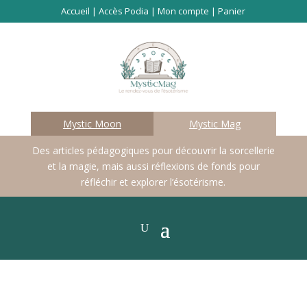
Accueil
|
Accès Podia
|
Mon compte
|
Panier
Mystic Moon
Mystic Mag
Des articles pédagogiques pour découvrir la sorcellerie
et la magie, mais aussi réflexions de fonds pour
réfléchir et explorer l’ésotérisme.