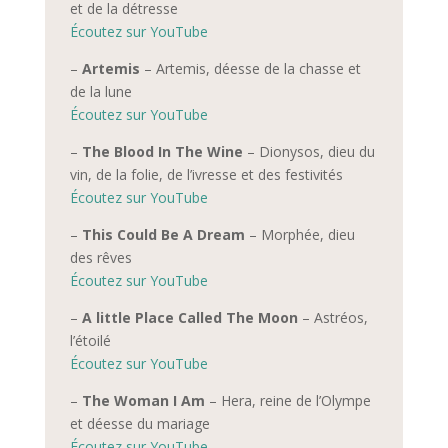
et de la détresse
Écoutez sur YouTube
–
Artemis
– Artemis, déesse de la chasse et
de la lune
Écoutez sur YouTube
–
The Blood In The Wine
– Dionysos, dieu d
u
vin, de la folie, de l’ivresse et des festivités
Écoutez sur YouTube
–
This Could Be A Dream
– Morphée, dieu
des rêves
Écoutez sur YouTube
–
A little Place Called The Moon
– Astréos,
l’étoilé
Écoutez sur YouTube
–
The Woman I Am
– Hera, reine de l’Olym
pe
et déesse du mariage
Écoutez sur YouTube