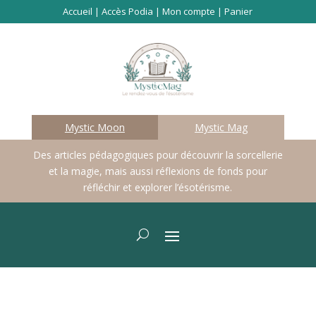
Accueil
|
Accès Podia
|
Mon compte
|
Panier
Mystic Moon
Mystic Mag
Des articles pédagogiques pour découvrir la sorcellerie
et la magie, mais aussi réflexions de fonds pour
réfléchir et explorer l’ésotérisme.