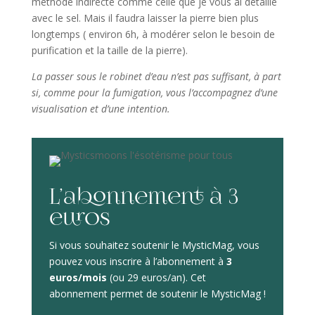
méthode indirecte comme celle que je vous ai détaillé
avec le sel. Mais il faudra laisser la pierre bien plus
longtemps ( environ 6h, à modérer selon le besoin de
purification et la taille de la pierre).
La passer sous le robinet d’eau n’est pas suffisant, à part
si, comme pour la fumigation, vous l’accompagnez d’une
visualisation et d’une intention.
L’abonnement à 3
euros
Si vous souhaitez soutenir le MysticMag, vous
pouvez vous inscrire à l’abonnement à
3
euros/mois
(ou 29 euros/an). Cet
abonnement permet de soutenir le MysticMag !