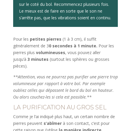
sur le coté du bol. Recommencez plusieurs fois.
Le mieux est de faire en sorte que le son ne
s’arrête pas, que les vibrations soient en continu.
Pour les
petites pierres
(1 à 3 cm), il suffit
généralement de 3
0 secondes à 1 minute.
Pour les
pierres plus
volumineuses
, vous pouvez aller
jusqu’à
3 minutes
(surtout les sphères ou grosses
pièces).
**Attention, vous ne pourrez pas purifier une pierre trop
volumineuse par rapport à votre bol. Par exemple
oubliez celles qui dépassent le bord du bol en hauteur.
Ou alors couchez-les si cela est possible.**
LA PURIFICATION AU GROS SEL
Comme je l’ai indiqué plus haut, un certain nombre de
pierres peuvent
s’abîmer
à son contact, c’est pour
cette raison que j’utilise
la manière indirecte.