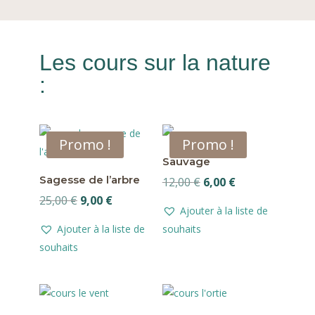
Les cours sur la nature
:
Promo !
Promo !
Sauvage
Sagesse de l’arbre
Le
Le
12,00
€
6,00
€
Le
Le
prix
prix
25,00
€
9,00
€
Ajouter à la liste de
prix
prix
initial
actuel
Ajouter à la liste de
souhaits
initial
actuel
était :
est :
souhaits
était :
est :
12,00 €.
6,00 €.
25,00 €.
9,00 €.