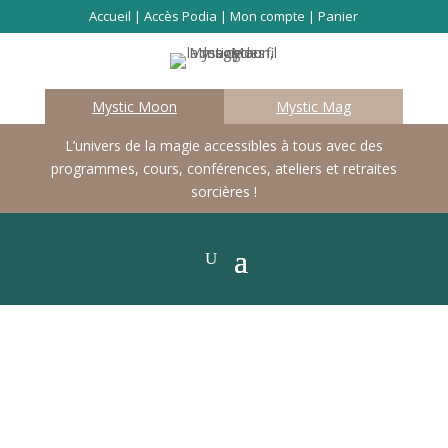
Accueil
|
Accès Podia
|
Mon compte
|
Panier
Mystic Moon
Mystic Mag
L’univers de la magie accessibles à tous avec des
programmes, cours, conférences, ateliers et retraites
sorcières !
Les cours à la carte
Retrouve dans cette catégorie toutes les