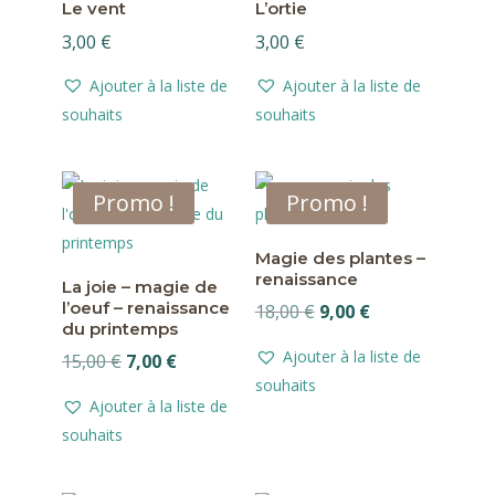
Le vent
L’ortie
3,00
€
3,00
€
Ajouter à la liste de
Ajouter à la liste de
souhaits
souhaits
Promo !
Promo !
Magie des plantes –
renaissance
La joie – magie de
l’oeuf – renaissance
Le
Le
18,00
€
9,00
€
du printemps
prix
prix
Ajouter à la liste de
Le
Le
15,00
€
7,00
€
initial
actuel
souhaits
prix
prix
était :
est :
Ajouter à la liste de
initial
actuel
18,00 €.
9,00 €.
souhaits
était :
est :
15,00 €.
7,00 €.